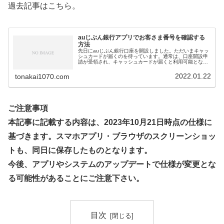
過去記事はこちら。
auじぶん銀行アプリでお客さま番号を確認する
方法
先日にauじぶん銀行口座を開設しました。ただいまキャッ
シュカードが届くのを待っています。通常は、口座開設申
請が受領され、キャッシュカードが届くと利用可能となり
ますが、auじぶん銀行ではスマホアプリからの口座開設手
続きで登録した顔写真を用いた...
2022.01.22
tonakai1070.com
ご注意事項
本記事に記載する内容は、2023年10月21日時点の仕様に
基づきます。スマホアプリ・ブラウザのスクリーンショッ
トも、同日に保存したものとなります。
今後、アプリやシステムのアップデートで仕様が変更とな
る可能性があることにご注意下さい。
目次