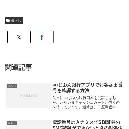
暮らし
関連記事
auじぶん銀行アプリでお客さま番
暮らし
号を確認する方法
先日にauじぶん銀行口座を開設しまし
た。ただいまキャッシュカードが届くの
を待っています。通常は、口座開設申請
が受領され、キャッシュカードが届くと
利用可能となりますが、auじぶん銀行で
はスマホアプリからの口座開設手続きで
電話番号の入力ミスでSBI証券の
暮らし
登録した顔写真を用いた...
SMS認証ができないときの対処法